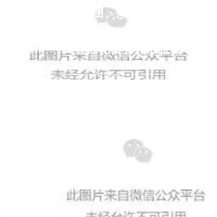
中棉集团、湖北银丰集团
及省棉花协会先后莅临
中恒供应链
·
绍兴金柯桥